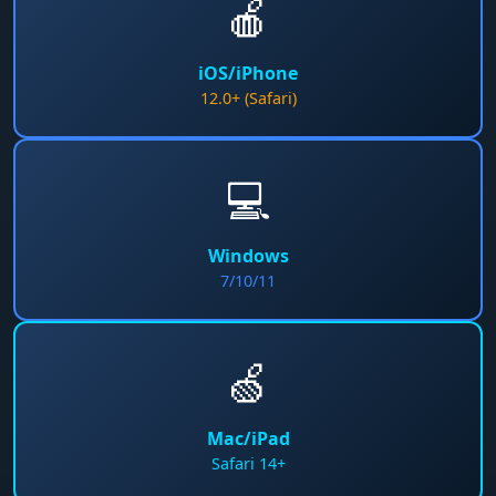
🍎
iOS/iPhone
12.0+ (Safari)
💻
Windows
7/10/11
🍏
Mac/iPad
Safari 14+