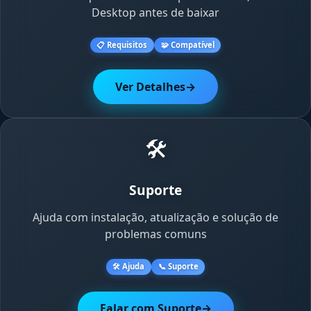
Desktop antes de baixar
📋 Requisitos
🧩 Compatível
Ver Detalhes
→
🛠️
Suporte
Ajuda com instalação, atualização e solução de
problemas comuns
🛠️ Ajuda
📞 Suporte
Falar com Suporte
→