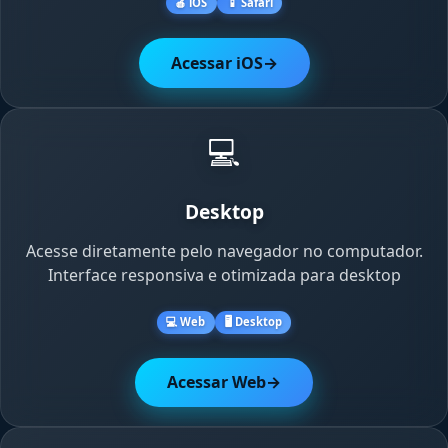
🍎 iOS
📱 Safari
Acessar iOS
→
💻
Desktop
Acesse diretamente pelo navegador no computador.
Interface responsiva e otimizada para desktop
💻 Web
🖥️ Desktop
Acessar Web
→